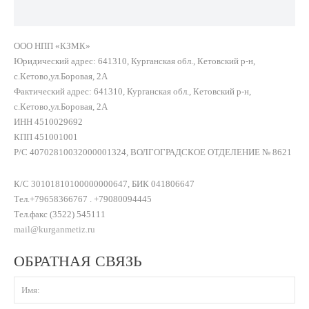
ООО НПП «КЗМК»
Юридический адрес: 641310, Курганская обл., Кетовский р-н,
с.Кетово,ул.Боровая, 2А
Фактический адрес: 641310, Курганская обл., Кетовский р-н,
с.Кетово,ул.Боровая, 2А
ИНН 4510029692
КПП 451001001
Р/С 40702810032000001324, ВОЛГОГРАДСКОЕ ОТДЕЛЕНИЕ № 8621
К/С 30101810100000000647, БИК 041806647
Тел.+79658366767 . +79080094445
Тел.факс (3522) 545111
mail@kurganmetiz.ru
ОБРАТНАЯ СВЯЗЬ