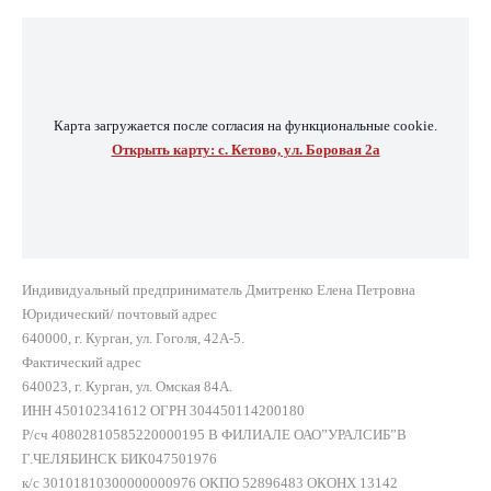
Карта загружается после согласия на функциональные cookie.
Открыть карту: с. Кетово, ул. Боровая 2а
Индивидуальный предприниматель Дмитренко Елена Петровна
Юридический/ почтовый адрес
640000, г. Курган, ул. Гоголя, 42А-5.
Фактический адрес
640023, г. Курган, ул. Омская 84А.
ИНН 450102341612 ОГРН 304450114200180
Р/сч 40802810585220000195 В ФИЛИАЛЕ ОАО”УРАЛСИБ”В
Г.ЧЕЛЯБИНСК БИК047501976
к/с 30101810300000000976 ОКПО 52896483 ОКОНХ 13142